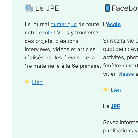
Le JPE
Facebo
Le journal
numérique
de toute
L’
école
notre
école
! Vous y trouverez
Suivez la vie d
des projets, créations,
quotidien : é
interviews, vidéos et articles
activités, pho
réalisés par les élèves, de la
fenêtre ouvert
1re maternelle à la 6e primaire.
vit en
classe
e
Lien
Lien
Le
JPE
Soyez informe
publications s