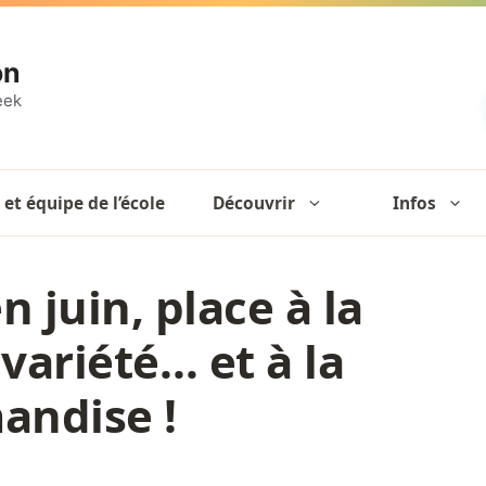
on
eek
 et équipe de l’école
Découvrir
Infos
n juin, place à la
 variété… et à la
andise !